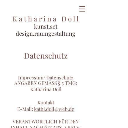
K a t h a r i
n a D o l l
kunst.set
design.raumgestaltung
Datenschutz
Impressum/ Datenschutz
ANGABEN GEMÄSS § 5 TMG:
Katharina Doll
Kontakt
E-Mail:
kathi.doll@web.de
VERANTWORTLICH FÜR DEN
INHALT NACH § 55 ABS. 2 RSTV: