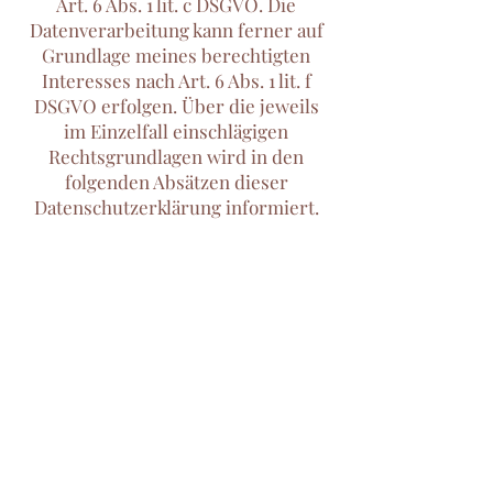
Art. 6 Abs. 1 lit. c DSGVO. Die
Datenverarbeitung kann ferner auf
Grundlage meines berechtigten
Interesses nach Art. 6 Abs. 1 lit. f
DSGVO erfolgen. Über die jeweils
im Einzelfall einschlägigen
Rechtsgrundlagen wird in den
folgenden Absätzen dieser
Datenschutzerklärung informiert.
Cookies
Sitzungs-Cookies/Session-Cookies
Ich verwende mit meinem
Internetauftritt sog. Cookies.
Cookies sind kleine Textdateien
oder andere Speichertechnologien,
die durch den von deinen
eingesetzten Internet-Browser auf
deinem Endgerät ablegt und
gespeichert werden. Durch diese